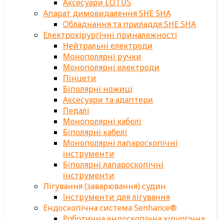
Аксесуари LOTUS
Апарат димовидалення SHE SHA
Обладнання та приладдя SHE SHA
Електрохірургічні приналежності
Нейтральні електроди
Монополярні ручки
Монополярні електроди
Пінцети
Біполярні ножиці
Аксесуари та адаптери
Педалі
Монополярні кабелі
Біполярні кабелі
Монополярні лапароскопічні
інструменти
Біполярні лапароскопічні
інструменти
Лігування (заварювання) судин
Інструменти для лігування
Ендоскопічна система Senhance®
Роботична ендоскопічна хірургічна