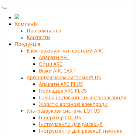
Компанія
Про компанію
Контакти
Продукція
Електрохірургічні системи ARC
Апарати ARC
Опції ARC
Візки ARC CART
Аргоноплазмова система PLUS
Апарати ARC PLUS
Приладдя ARC PLUS
Гнучкі ендоскопічні аргонові зонди
Жорсткі аргонові електроди
Ультразвукова система LOTUS
Генератор LOTUS
Інструменти для дисекції
Інструменти для резекції печінки