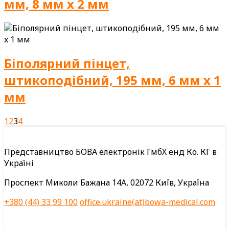
мм, 8 мм x 2 мм
Біполярний пінцет,
штикоподібний, 195 мм, 6 мм x 1
мм
1
2
3
4
Представництво БОВА електронік ГмбХ енд Ко. КГ в
Україні
Проспект Миколи Бажана 14А, 02072 Київ, Україна
+380 (44) 33 99 100
office.ukraine(at)bowa-medical.com