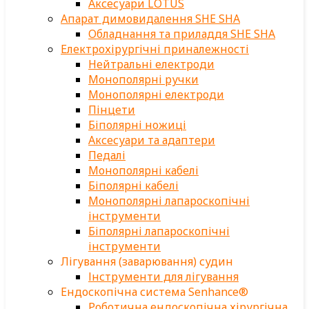
Аксесуари LOTUS
Апарат димовидалення SHE SHA
Обладнання та приладдя SHE SHA
Електрохірургічні приналежності
Нейтральні електроди
Монополярні ручки
Монополярні електроди
Пінцети
Біполярні ножиці
Аксесуари та адаптери
Педалі
Монополярні кабелі
Біполярні кабелі
Монополярні лапароскопічні
інструменти
Біполярні лапароскопічні
інструменти
Лігування (заварювання) судин
Інструменти для лігування
Ендоскопічна система Senhance®
Роботична ендоскопічна хірургічна