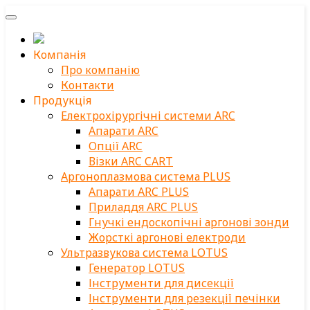
Компанія
Про компанію
Контакти
Продукція
Електрохірургічні системи ARC
Апарати ARC
Опції ARC
Візки ARC CART
Аргоноплазмова система PLUS
Апарати ARC PLUS
Приладдя ARC PLUS
Гнучкі ендоскопічні аргонові зонди
Жорсткі аргонові електроди
Ультразвукова система LOTUS
Генератор LOTUS
Інструменти для дисекції
Інструменти для резекції печінки