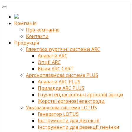
Компанія
Про компанію
Контакти
Продукція
Електрохірургічні системи ARC
Апарати ARC
Опції ARC
Візки ARC CART
Аргоноплазмова система PLUS
Апарати ARC PLUS
Приладдя ARC PLUS
Гнучкі ендоскопічні аргонові зонди
Жорсткі аргонові електроди
Ультразвукова система LOTUS
Генератор LOTUS
Інструменти для дисекції
Інструменти для резекції печінки