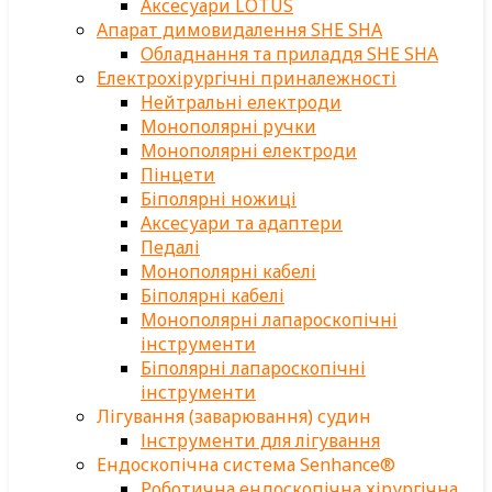
Аксесуари LOTUS
Апарат димовидалення SHE SHA
Обладнання та приладдя SHE SHA
Електрохірургічні приналежності
Нейтральні електроди
Монополярні ручки
Монополярні електроди
Пінцети
Біполярні ножиці
Аксесуари та адаптери
Педалі
Монополярні кабелі
Біполярні кабелі
Монополярні лапароскопічні
інструменти
Біполярні лапароскопічні
інструменти
Лігування (заварювання) судин
Інструменти для лігування
Ендоскопічна система Senhance®
Роботична ендоскопічна хірургічна