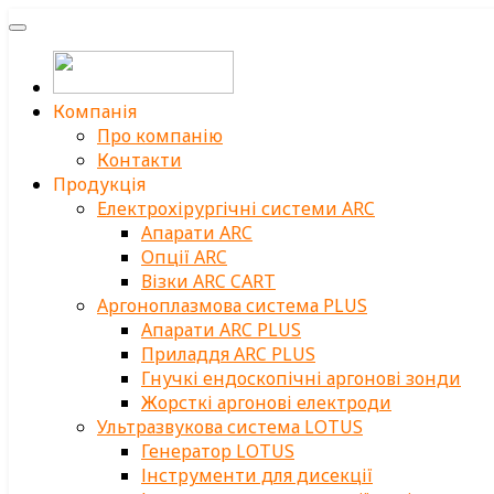
Компанія
Про компанію
Контакти
Продукція
Електрохірургічні системи ARC
Апарати ARC
Опції ARC
Візки ARC CART
Аргоноплазмова система PLUS
Апарати ARC PLUS
Приладдя ARC PLUS
Гнучкі ендоскопічні аргонові зонди
Жорсткі аргонові електроди
Ультразвукова система LOTUS
Генератор LOTUS
Інструменти для дисекції