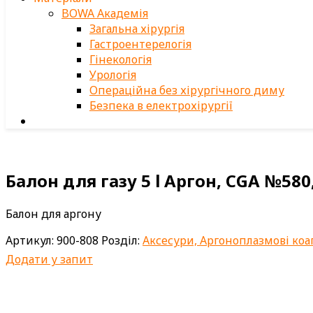
BOWA Академія
Загальна хірургія
Гастроентерелогія
Гінекологія
Урологія
Операційна без хірургічного диму
Безпека в електрохірургії
Балон для газу 5 l Аргон, CGA №580
Балон для аргону
Артикул:
900-808
Розділ:
Аксесури, Аргоноплазмові коа
Додати у запит