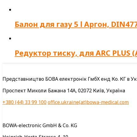
Балон для газу 5 l Аргон, DIN4
Редуктор тиску, для ARC PLUS (
Представництво БОВА електронік ГмбХ енд Ко. КГ в Ук
Проспект Миколи Бажана 14А, 02072 Київ, Україна
+380 (44) 33 99 100
office.ukraine(at)bowa-medical.com
BOWA-electronic GmbH & Co. KG