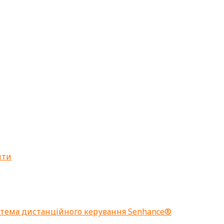
нти
стема дистанційного керування Senhance®