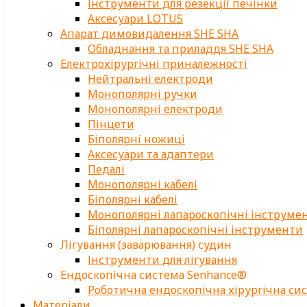
Інструменти для резекції печінки
Аксесуари LOTUS
Апарат димовидалення SHE SHA
Обладнання та приладдя SHE SHA
Електрохірургічні приналежності
Нейтральні електроди
Монополярні ручки
Монополярні електроди
Пінцети
Біполярні ножиці
Аксесуари та адаптери
Педалі
Монополярні кабелі
Біполярні кабелі
Монополярні лапароскопічні інструме
Біполярні лапароскопічні інструменти
Лігування (заварювання) судин
Інструменти для лігування
Ендоскопічна система Senhance®
Роботична ендоскопічна хірургічна си
Матеріали