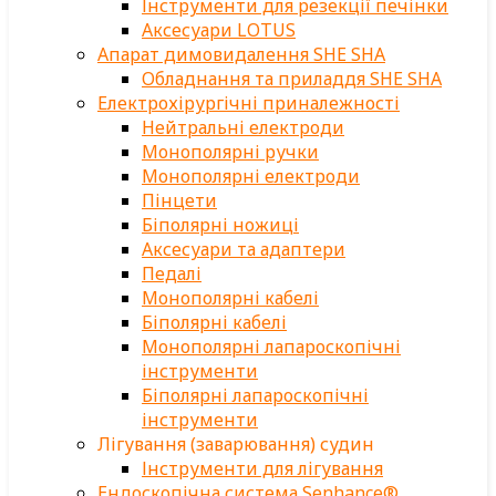
Інструменти для резекції печінки
Аксесуари LOTUS
Апарат димовидалення SHE SHA
Обладнання та приладдя SHE SHA
Електрохірургічні приналежності
Нейтральні електроди
Монополярні ручки
Монополярні електроди
Пінцети
Біполярні ножиці
Аксесуари та адаптери
Педалі
Монополярні кабелі
Біполярні кабелі
Монополярні лапароскопічні
інструменти
Біполярні лапароскопічні
інструменти
Лігування (заварювання) судин
Інструменти для лігування
Ендоскопічна система Senhance®