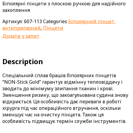
Біполярні пінцети з плоскою ручкою для надійного
захоплення
Артикул:
607-113
Categories
Біполярний пінцет,
антипригарний
,
Пінцети
Додати у запит
Description
Спеціальний сплав брашів біполярних пінцетів
“NON-Stick Gold” гарантує відмінну тепловіддачу і
зводить до мінімуму злипання тканин і крові.
Зменшення ризику, що закоагульована судина знову
відкриється. Ця особливість дає переваги в роботі
хірурга під час операційного втручання, оскільки
зменшує час на очистку пінцета. Також ця
особливість підвищує термін служби інструментів.