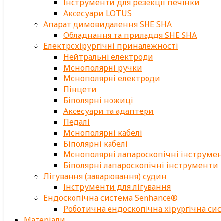
Інструменти для резекції печінки
Аксесуари LOTUS
Апарат димовидалення SHE SHA
Обладнання та приладдя SHE SHA
Електрохірургічні приналежності
Нейтральні електроди
Монополярні ручки
Монополярні електроди
Пінцети
Біполярні ножиці
Аксесуари та адаптери
Педалі
Монополярні кабелі
Біполярні кабелі
Монополярні лапароскопічні інструме
Біполярні лапароскопічні інструменти
Лігування (заварювання) судин
Інструменти для лігування
Ендоскопічна система Senhance®
Роботична ендоскопічна хірургічна си
Матеріали