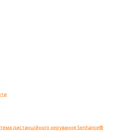
нти
стема дистанційного керування Senhance®