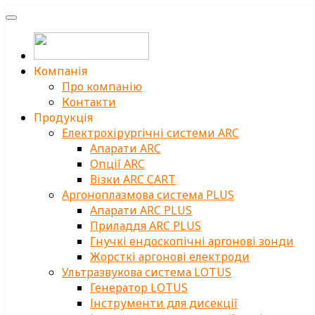
Компанія
Про компанію
Контакти
Продукція
Електрохірургічні системи ARC
Апарати ARC
Опції ARC
Візки ARC CART
Аргоноплазмова система PLUS
Апарати ARC PLUS
Приладдя ARC PLUS
Гнучкі ендоскопічні аргонові зонди
Жорсткі аргонові електроди
Ультразвукова система LOTUS
Генератор LOTUS
Інструменти для дисекції