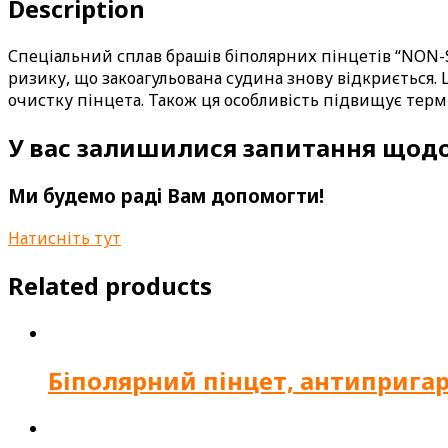
Description
Спеціальний сплав брашів біполярних пінцетів “NON-S
ризику, що закоагульована судина знову відкриється. 
очистку пінцета. Також ця особливість підвищує терм
У вас залишилися запитання щодо
Ми будемо раді Вам допомогти!
Натисніть тут
Related products
Біполярний пінцет, антипригар