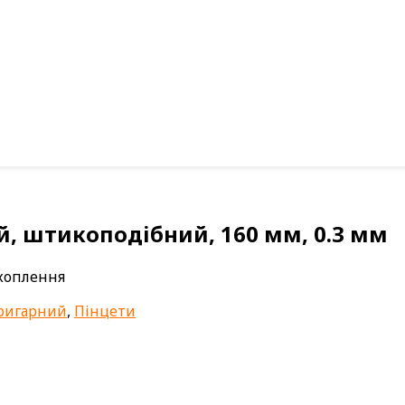
й, штикоподібний, 160 мм, 0.3 мм
ахоплення
пригарний
,
Пінцети