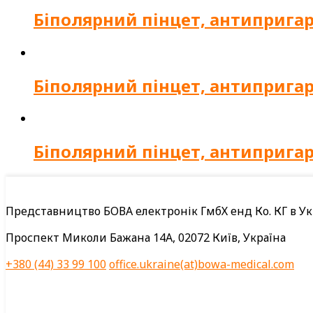
Біполярний пінцет, антипригар
Біполярний пінцет, антипригар
Біполярний пінцет, антиприга
Представництво БОВА електронік ГмбХ енд Ко. КГ в Ук
Проспект Миколи Бажана 14А, 02072 Київ, Україна
+380 (44) 33 99 100
office.ukraine(at)bowa-medical.com