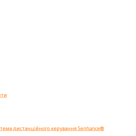
нти
стема дистанційного керування Senhance®