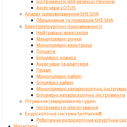
Інструменти для резекції печінки
Аксесуари LOTUS
Апарат димовидалення SHE SHA
Обладнання та приладдя SHE SHA
Електрохірургічні приналежності
Нейтральні електроди
Монополярні ручки
Монополярні електроди
Пінцети
Біполярні ножиці
Аксесуари та адаптери
Педалі
Монополярні кабелі
Біполярні кабелі
Монополярні лапароскопічні інструме
Біполярні лапароскопічні інструменти
Лігування (заварювання) судин
Інструменти для лігування
Ендоскопічна система Senhance®
Роботична ендоскопічна хірургічна си
Матеріали