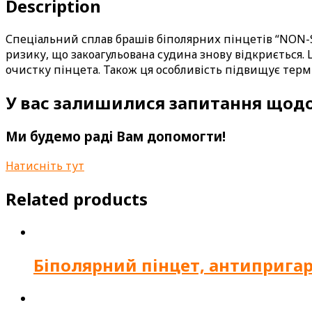
Description
Спеціальний сплав брашів біполярних пінцетів “NON-S
ризику, що закоагульована судина знову відкриється. 
очистку пінцета. Також ця особливість підвищує терм
У вас залишилися запитання щодо
Ми будемо раді Вам допомогти!
Натисніть тут
Related products
Біполярний пінцет, антипригар