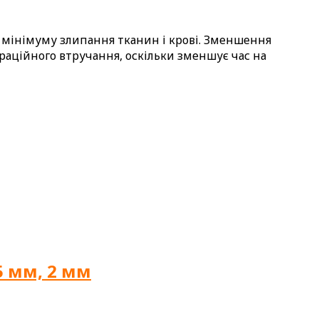
о мінімуму злипання тканин і крові. Зменшення
пераційного втручання, оскільки зменшує час на
5 мм, 2 мм