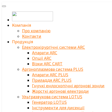
Компанія
Про компанію
Контакти
Продукція
Електрохірургічні системи ARC
Апарати ARC
Опції ARC
Візки ARC CART
Аргоноплазмова система PLUS
Апарати ARC PLUS
Приладдя ARC PLUS
Гнучкі ендоскопічні аргонові зонди
Жорсткі аргонові електроди
Ультразвукова система LOTUS
Генератор LOTUS
Інструменти для дисекції