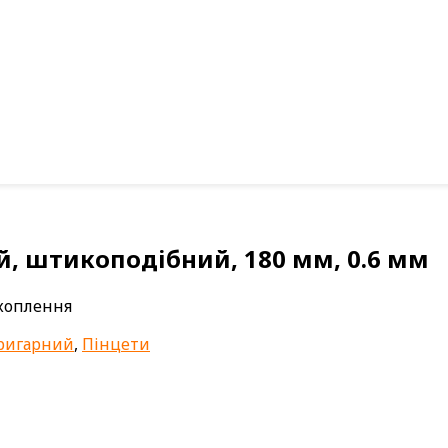
й, штикоподібний, 180 мм, 0.6 мм
ахоплення
пригарний
,
Пінцети