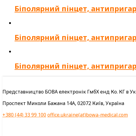
Біполярний пінцет, антипригар
Біполярний пінцет, антипригар
Біполярний пінцет, антипригар
Представництво БОВА електронік ГмбХ енд Ко. КГ в Ук
Проспект Миколи Бажана 14А, 02072 Київ, Україна
+380 (44) 33 99 100
office.ukraine(at)bowa-medical.com