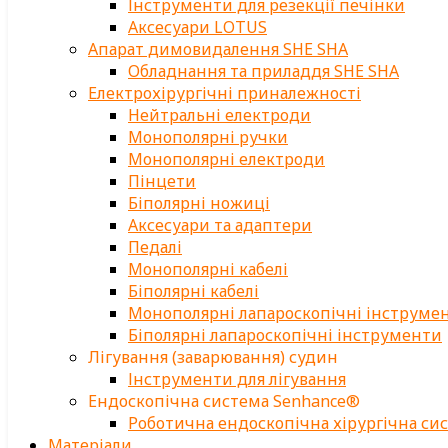
Інструменти для резекції печінки
Аксесуари LOTUS
Апарат димовидалення SHE SHA
Обладнання та приладдя SHE SHA
Електрохірургічні приналежності
Нейтральні електроди
Монополярні ручки
Монополярні електроди
Пінцети
Біполярні ножиці
Аксесуари та адаптери
Педалі
Монополярні кабелі
Біполярні кабелі
Монополярні лапароскопічні інструме
Біполярні лапароскопічні інструменти
Лігування (заварювання) судин
Інструменти для лігування
Ендоскопічна система Senhance®
Роботична ендоскопічна хірургічна си
Матеріали