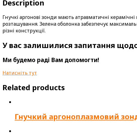
Description
Гнучкі аргонові зонди мають атравматичні керамічні
розташування. Зелена оболонка забезпечує максимальн
різні конструкції.
У вас залишилися запитання щодо
Ми будемо раді Вам допомогти!
Натисніть тут
Related products
Гнучкий аргоноплазмовий зонд,