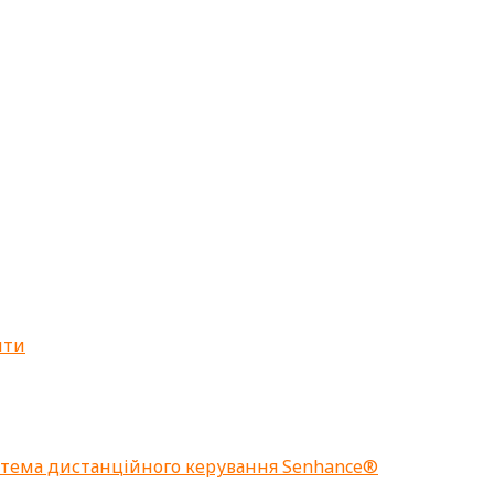
нти
стема дистанційного керування Senhance®