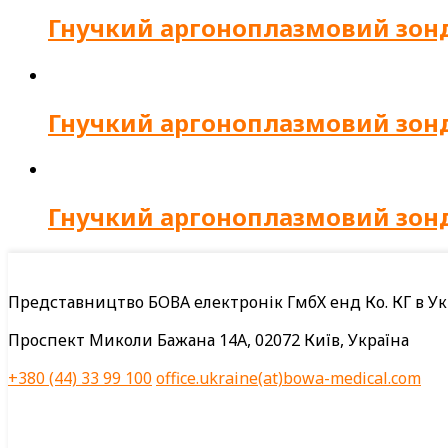
Гнучкий аргоноплазмовий зонд,
Гнучкий аргоноплазмовий зонд, 
Гнучкий аргоноплазмовий зонд,
Представництво БОВА електронік ГмбХ енд Ко. КГ в Ук
Проспект Миколи Бажана 14А, 02072 Київ, Україна
+380 (44) 33 99 100
office.ukraine(at)bowa-medical.com