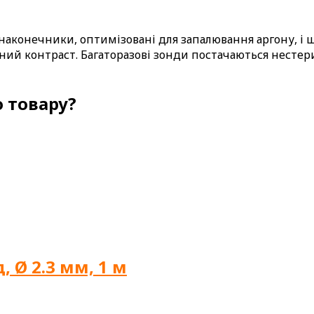
 наконечники, оптимізовані для запалювання аргону, і
ий контраст. Багаторазові зонди постачаються нестери
 товару?
 Ø 2.3 мм, 1 м