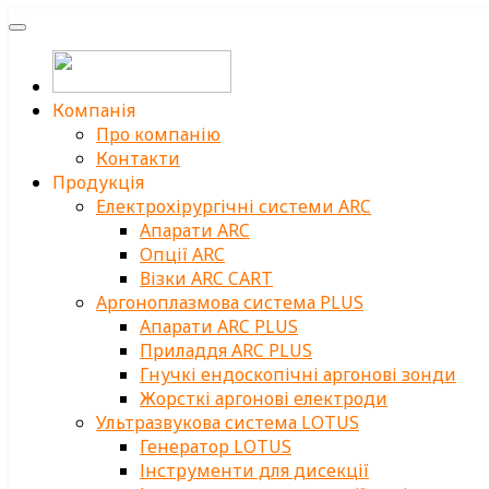
Компанія
Про компанію
Контакти
Продукція
Електрохірургічні системи ARC
Апарати ARC
Опції ARC
Візки ARC CART
Аргоноплазмова система PLUS
Апарати ARC PLUS
Приладдя ARC PLUS
Гнучкі ендоскопічні аргонові зонди
Жорсткі аргонові електроди
Ультразвукова система LOTUS
Генератор LOTUS
Інструменти для дисекції