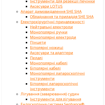
Інструменти для резекції печінки
Аксесуари LOTUS
Апарат димовидалення SHE SHA
Обладнання та приладдя SHE SHA
Електрохірургічні приналежності
Нейтральні електроди
Монополярні ручки
Монополярні електроди
Пінцети
Біполярні ножиці
Аксесуари та адаптери
Педалі
Монополярні кабелі
Біполярні кабелі
Монополярні лапароскопічні
інструменти
Біполярні лапароскопічні
інструменти
Лігування (заварювання) судин
Інструменти для лігування
Ендоскопічна система Senhance®