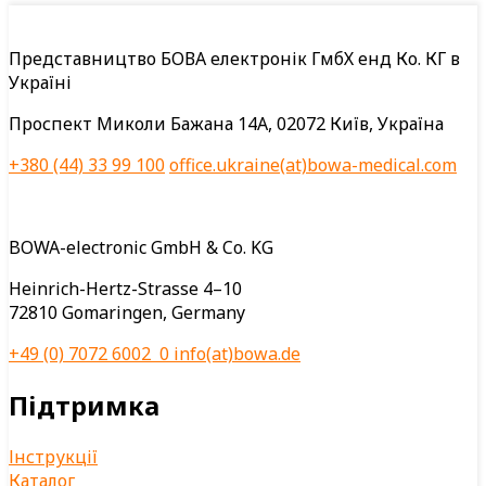
Представництво БОВА електронік ГмбХ енд Ко. КГ в
Україні
Проспект Миколи Бажана 14А, 02072 Київ, Україна
+380 (44) 33 99 100
office.ukraine(at)bowa-medical.com
BOWA-electronic GmbH & Co. KG
Heinrich-Hertz-Strasse 4–10
72810 Gomaringen, Germany
+49 (0) 7072 6002 0
info(at)bowa.de
Підтримка
Інструкції
Каталог