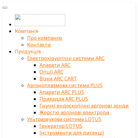
Компанія
Про компанію
Контакти
Продукція
Електрохірургічні системи ARC
Апарати ARC
Опції ARC
Візки ARC CART
Аргоноплазмова система PLUS
Апарати ARC PLUS
Приладдя ARC PLUS
Гнучкі ендоскопічні аргонові зонди
Жорсткі аргонові електроди
Ультразвукова система LOTUS
Генератор LOTUS
Інструменти для дисекції