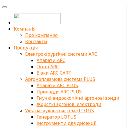
Компанія
Про компанію
Контакти
Продукція
Електрохірургічні системи ARC
Апарати ARC
Опції ARC
Візки ARC CART
Аргоноплазмова система PLUS
Апарати ARC PLUS
Приладдя ARC PLUS
Гнучкі ендоскопічні аргонові зонди
Жорсткі аргонові електроди
Ультразвукова система LOTUS
Генератор LOTUS
Інструменти для дисекції