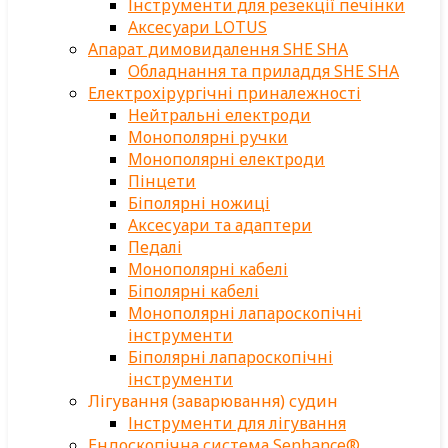
Інструменти для резекції печінки
Аксесуари LOTUS
Апарат димовидалення SHE SHA
Обладнання та приладдя SHE SHA
Електрохірургічні приналежності
Нейтральні електроди
Монополярні ручки
Монополярні електроди
Пінцети
Біполярні ножиці
Аксесуари та адаптери
Педалі
Монополярні кабелі
Біполярні кабелі
Монополярні лапароскопічні
інструменти
Біполярні лапароскопічні
інструменти
Лігування (заварювання) судин
Інструменти для лігування
Ендоскопічна система Senhance®