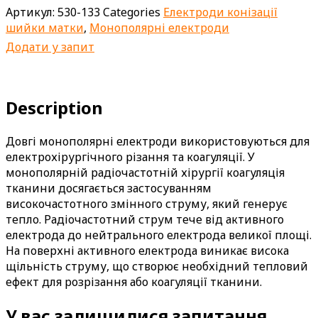
Артикул:
530-133
Categories
Електроди конізації
шийки матки
,
Монополярні електроди
Додати у запит
Description
Довгі монополярні електроди використовуються для
електрохірургічного різання та коагуляції. У
монополярній радіочастотній хірургії коагуляція
тканини досягається застосуванням
високочастотного змінного струму, який генерує
тепло. Радіочастотний струм тече від активного
електрода до нейтрального електрода великої площі.
На поверхні активного електрода виникає висока
щільність струму, що створює необхідний тепловий
ефект для розрізання або коагуляції тканини.
У вас залишилися запитання