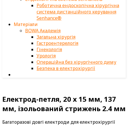
Роботична ендоскопічна хірургічна
система дистанційного керування
Senhance®
Матеріали
BOWA Академія
Загальна хірургія
Гастроентерелогія
Гінекологія
Урологія
Операційна без хірургічного диму
Безпека в електрохірургії
Електрод-петля, 20 x 15 мм, 137
мм, ізольований стрижень 2.4 мм
Багаторазові довгі електроди для електрохірургії