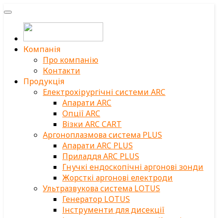
Компанія
Про компанію
Контакти
Продукція
Електрохірургічні системи ARC
Апарати ARC
Опції ARC
Візки ARC CART
Аргоноплазмова система PLUS
Апарати ARC PLUS
Приладдя ARC PLUS
Гнучкі ендоскопічні аргонові зонди
Жорсткі аргонові електроди
Ультразвукова система LOTUS
Генератор LOTUS
Інструменти для дисекції