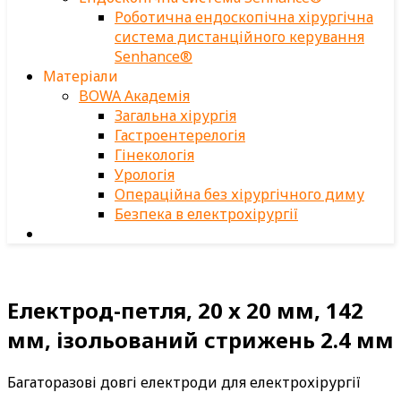
Роботична ендоскопічна хірургічна
система дистанційного керування
Senhance®
Матеріали
BOWA Академія
Загальна хірургія
Гастроентерелогія
Гінекологія
Урологія
Операційна без хірургічного диму
Безпека в електрохірургії
Електрод-петля, 20 x 20 мм, 142
мм, ізольований стрижень 2.4 мм
Багаторазові довгі електроди для електрохірургії