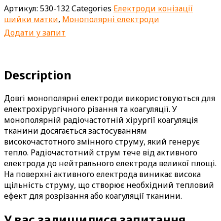
Артикул:
530-132
Categories
Електроди конізації
шийки матки
,
Монополярні електроди
Додати у запит
Description
Довгі монополярні електроди використовуються для
електрохірургічного різання та коагуляції. У
монополярній радіочастотній хірургії коагуляція
тканини досягається застосуванням
високочастотного змінного струму, який генерує
тепло. Радіочастотний струм тече від активного
електрода до нейтрального електрода великої площі.
На поверхні активного електрода виникає висока
щільність струму, що створює необхідний тепловий
ефект для розрізання або коагуляції тканини.
У вас залишилися запитання