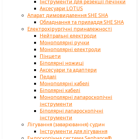
Інструменти для резекції печінки
Аксесуари LOTUS
Апарат димовидалення SHE SHA
Обладнання та приладдя SHE SHA
Електрохірургічні приналежності
Нейтральні електроди
Монополярні ручки
Монополярні електроди
Пінцети
Біполярні ножиці
Аксесуари та адаптери
Педалі
Монополярні кабелі
Біполярні кабелі
Монополярні лапароскопічні
інструменти
Біполярні лапароскопічні
інструменти
Лігування (заварювання) судин
Інструменти для лігування
Ендоскопічна система Senhance®