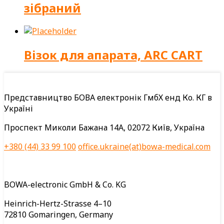
зібраний
Візок для апарата, ARC CART
Представництво БОВА електронік ГмбХ енд Ко. КГ в
Україні
Проспект Миколи Бажана 14А, 02072 Київ, Україна
+380 (44) 33 99 100
office.ukraine(at)bowa-medical.com
BOWA-electronic GmbH & Co. KG
Heinrich-Hertz-Strasse 4–10
72810 Gomaringen, Germany