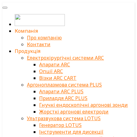
Компанія
Про компанію
Контакти
Продукція
Електрохірургічні системи ARC
Апарати ARC
Опції ARC
Візки ARC CART
Аргоноплазмова система PLUS
Апарати ARC PLUS
Приладдя ARC PLUS
Гнучкі ендоскопічні аргонові зонди
Жорсткі аргонові електроди
Ультразвукова система LOTUS
Генератор LOTUS
Інструменти для дисекції