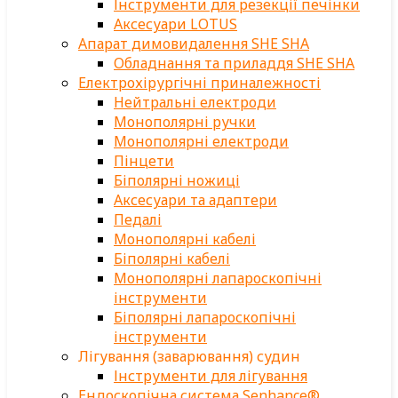
Інструменти для резекції печінки
Аксесуари LOTUS
Апарат димовидалення SHE SHA
Обладнання та приладдя SHE SHA
Електрохірургічні приналежності
Нейтральні електроди
Монополярні ручки
Монополярні електроди
Пінцети
Біполярні ножиці
Аксесуари та адаптери
Педалі
Монополярні кабелі
Біполярні кабелі
Монополярні лапароскопічні
інструменти
Біполярні лапароскопічні
інструменти
Лігування (заварювання) судин
Інструменти для лігування
Ендоскопічна система Senhance®