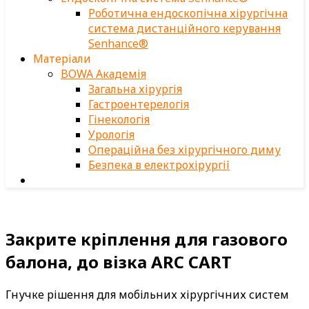
Роботична ендоскопічна хірургічна
система дистанційного керування
Senhance®
Матеріали
BOWA Академія
Загальна хірургія
Гастроентерелогія
Гінекологія
Урологія
Операційна без хірургічного диму
Безпека в електрохірургії
Закрите кріплення для газового
балона, до візка ARC CART
Гнучке рішення для мобільних хірургічних систем