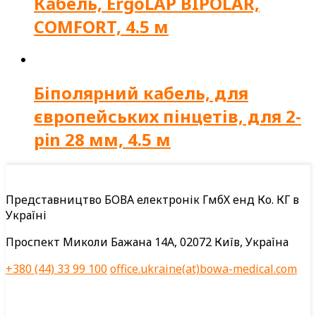
Кабель, ErgoLAP BIPOLAR,
COMFORT, 4.5 м
Біполярний кабель, для
європейських пінцетів, для 2-
pin 28 мм, 4.5 м
Представництво БОВА електронік ГмбХ енд Ко. КГ в
Україні
Проспект Миколи Бажана 14А, 02072 Київ, Україна
+380 (44) 33 99 100
office.ukraine(at)bowa-medical.com