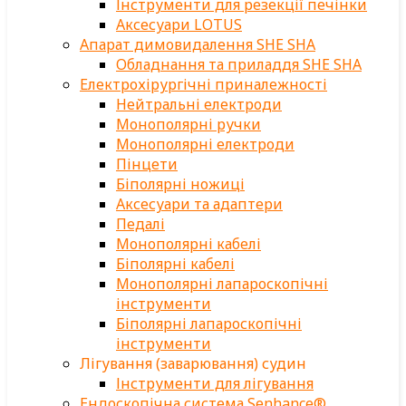
Інструменти для резекції печінки
Аксесуари LOTUS
Апарат димовидалення SHE SHA
Обладнання та приладдя SHE SHA
Електрохірургічні приналежності
Нейтральні електроди
Монополярні ручки
Монополярні електроди
Пінцети
Біполярні ножиці
Аксесуари та адаптери
Педалі
Монополярні кабелі
Біполярні кабелі
Монополярні лапароскопічні
інструменти
Біполярні лапароскопічні
інструменти
Лігування (заварювання) судин
Інструменти для лігування
Ендоскопічна система Senhance®