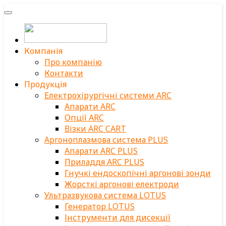
Компанія
Про компанію
Контакти
Продукція
Електрохірургічні системи ARC
Апарати ARC
Опції ARC
Візки ARC CART
Аргоноплазмова система PLUS
Апарати ARC PLUS
Приладдя ARC PLUS
Гнучкі ендоскопічні аргонові зонди
Жорсткі аргонові електроди
Ультразвукова система LOTUS
Генератор LOTUS
Інструменти для дисекції