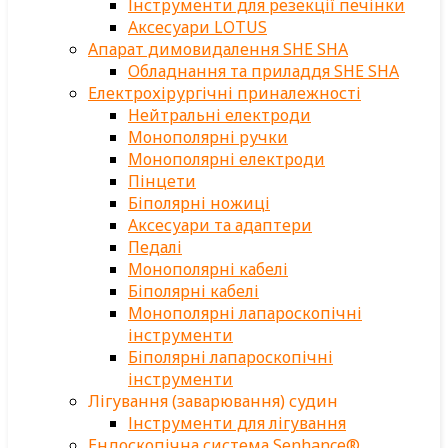
Інструменти для резекції печінки
Аксесуари LOTUS
Апарат димовидалення SHE SHA
Обладнання та приладдя SHE SHA
Електрохірургічні приналежності
Нейтральні електроди
Монополярні ручки
Монополярні електроди
Пінцети
Біполярні ножиці
Аксесуари та адаптери
Педалі
Монополярні кабелі
Біполярні кабелі
Монополярні лапароскопічні
інструменти
Біполярні лапароскопічні
інструменти
Лігування (заварювання) судин
Інструменти для лігування
Ендоскопічна система Senhance®