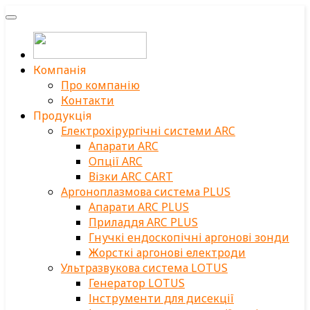
Компанія
Про компанію
Контакти
Продукція
Електрохірургічні системи ARC
Апарати ARC
Опції ARC
Візки ARC CART
Аргоноплазмова система PLUS
Апарати ARC PLUS
Приладдя ARC PLUS
Гнучкі ендоскопічні аргонові зонди
Жорсткі аргонові електроди
Ультразвукова система LOTUS
Генератор LOTUS
Інструменти для дисекції