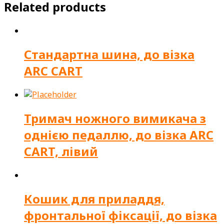
Related products
Стандартна шина, до візка
ARC CART
Тримач ножного вимикача з
однією педаллю, до візка ARC
CART, лівий
Кошик для приладдя,
фронтальної фіксації, до візка