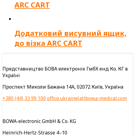
ARC CART
Додатковий висувний ящик,
до візка ARC CART
Представництво БОВА електронік ГмбХ енд Ко. КГ в
Україні
Проспект Миколи Бажана 14А, 02072 Київ, Україна
+380 (44) 33 99 100
office.ukraine(at)bowa-medical.com
BOWA-electronic GmbH & Co. KG
Heinrich-Hertz-Strasse 4–10