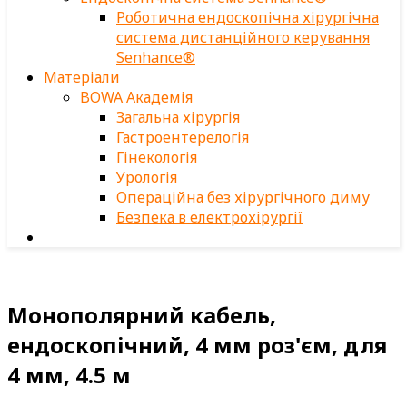
Роботична ендоскопічна хірургічна
система дистанційного керування
Senhance®
Матеріали
BOWA Академія
Загальна хірургія
Гастроентерелогія
Гінекологія
Урологія
Операційна без хірургічного диму
Безпека в електрохірургії
Монополярний кабель,
ендоскопічний, 4 мм роз'єм, для
4 мм, 4.5 м