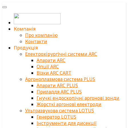
Компанія
Про компанію
Контакти
Продукція
Електрохірургічні системи ARC
Апарати ARC
Опції ARC
Візки ARC CART
Аргоноплазмова система PLUS
Апарати ARC PLUS
Приладдя ARC PLUS
Гнучкі ендоскопічні аргонові зонди
Жорсткі аргонові електроди
Ультразвукова система LOTUS
Генератор LOTUS
Інструменти для дисекції