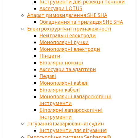
Інструменти для резекції печінки
Аксесуари LOTUS
Апарат димовидалення SHE SHA
Обладнання та приладдя SHE SHA
Електрохірургічні приналежності
Нейтральні електроди
Монополярні ручки
Монополярні електроди
Пінцети
Біполярні ножиці
Аксесуари та адаптери
Педалі
Монополярні кабелі
Біполярні кабелі
Монополярні лапароскопічні
інструменти
Біполярні лапароскопічні
інструменти
Лігування (заварювання) судин
Інструменти для лігування
Ендоскопічна система Senhance®