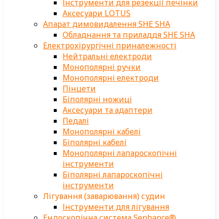
Інструменти для резекції печінки
Аксесуари LOTUS
Апарат димовидалення SHE SHA
Обладнання та приладдя SHE SHA
Електрохірургічні приналежності
Нейтральні електроди
Монополярні ручки
Монополярні електроди
Пінцети
Біполярні ножиці
Аксесуари та адаптери
Педалі
Монополярні кабелі
Біполярні кабелі
Монополярні лапароскопічні
інструменти
Біполярні лапароскопічні
інструменти
Лігування (заварювання) судин
Інструменти для лігування
Ендоскопічна система Senhance®