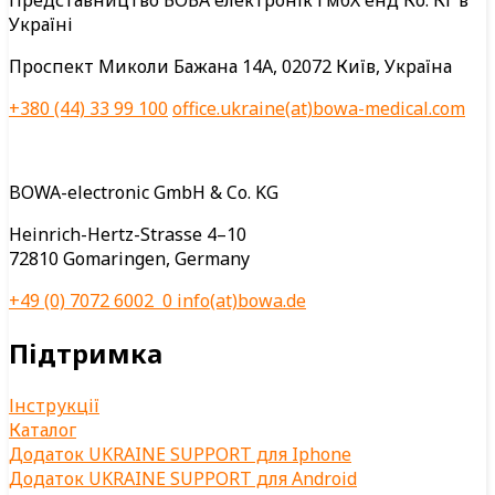
Представництво БОВА електронік ГмбХ енд Ко. КГ в
Україні
Проспект Миколи Бажана 14А, 02072 Київ, Україна
+380 (44) 33 99 100
office.ukraine(at)bowa-medical.com
BOWA-electronic GmbH & Co. KG
Heinrich-Hertz-Strasse 4–10
72810 Gomaringen, Germany
+49 (0) 7072 6002 0
info(at)bowa.de
Підтримка
Інструкції
Каталог
Додаток UKRAINE SUPPORT для Iphone
Додаток UKRAINE SUPPORT для Android