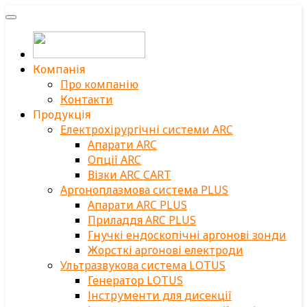
Компанія
Про компанію
Контакти
Продукція
Електрохірургічні системи ARC
Апарати ARC
Опції ARC
Візки ARC CART
Аргоноплазмова система PLUS
Апарати ARC PLUS
Приладдя ARC PLUS
Гнучкі ендоскопічні аргонові зонди
Жорсткі аргонові електроди
Ультразвукова система LOTUS
Генератор LOTUS
Інструменти для дисекції