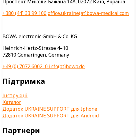
Проспект Миколи Бажана 14А, 02072 Київ, Україна
+380 (44) 33 99 100
office.ukraine(at)bowa-medical.com
BOWA-electronic GmbH & Co. KG
Heinrich-Hertz-Strasse 4–10
72810 Gomaringen, Germany
+49 (0) 7072 6002 0
info(at)bowa.de
Підтримка
Інструкції
Каталог
Додаток UKRAINE SUPPORT для Iphone
Додаток UKRAINE SUPPORT для Android
Партнери