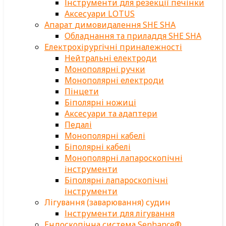
Інструменти для резекції печінки
Аксесуари LOTUS
Апарат димовидалення SHE SHA
Обладнання та приладдя SHE SHA
Електрохірургічні приналежності
Нейтральні електроди
Монополярні ручки
Монополярні електроди
Пінцети
Біполярні ножиці
Аксесуари та адаптери
Педалі
Монополярні кабелі
Біполярні кабелі
Монополярні лапароскопічні
інструменти
Біполярні лапароскопічні
інструменти
Лігування (заварювання) судин
Інструменти для лігування
Ендоскопічна система Senhance®