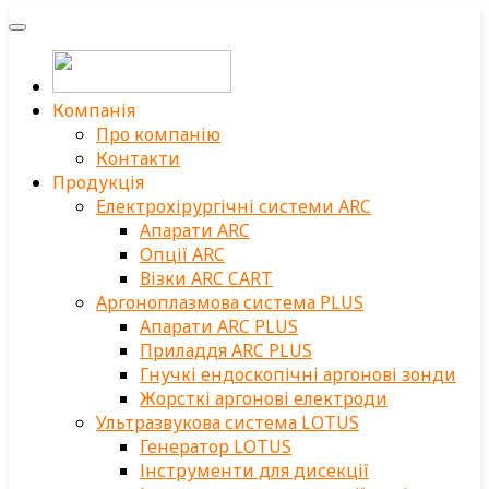
Компанія
Про компанію
Контакти
Продукція
Електрохірургічні системи ARC
Апарати ARC
Опції ARC
Візки ARC CART
Аргоноплазмова система PLUS
Апарати ARC PLUS
Приладдя ARC PLUS
Гнучкі ендоскопічні аргонові зонди
Жорсткі аргонові електроди
Ультразвукова система LOTUS
Генератор LOTUS
Інструменти для дисекції