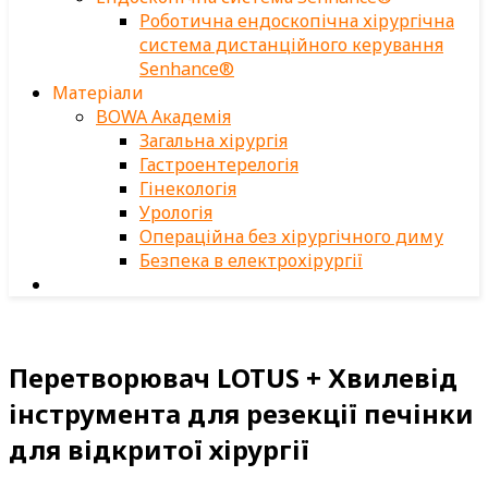
Роботична ендоскопічна хірургічна
система дистанційного керування
Senhance®
Матеріали
BOWA Академія
Загальна хірургія
Гастроентерелогія
Гінекологія
Урологія
Операційна без хірургічного диму
Безпека в електрохірургії
Перетворювач LOTUS + Хвилевід
інструмента для резекції печінки
для відкритої хірургії