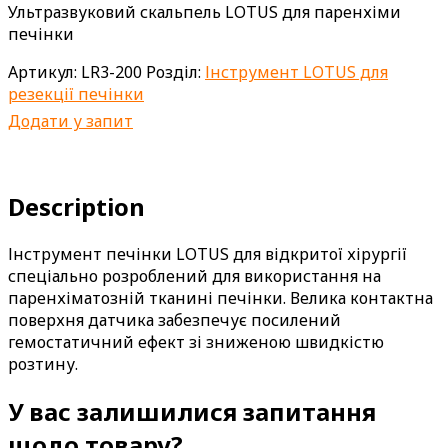
Ультразвуковий скальпель LOTUS для паренхіми
печінки
Артикул:
LR3-200
Розділ:
Інструмент LOTUS для
резекції печінки
Додати у запит
Description
Інструмент печінки LOTUS для відкритої хірургії
спеціально розроблений для використання на
паренхіматозній тканині печінки. Велика контактна
поверхня датчика забезпечує посилений
гемостатичний ефект зі зниженою швидкістю
розтину.
У вас залишилися запитання
щодо товару?