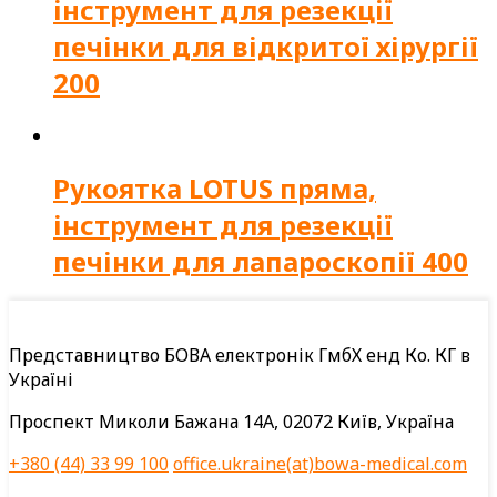
інструмент для резекції
печінки для відкритої хірургії
200
Рукоятка LOTUS пряма,
інструмент для резекції
печінки для лапароскопії 400
Представництво БОВА електронік ГмбХ енд Ко. КГ в
Україні
Проспект Миколи Бажана 14А, 02072 Київ, Україна
+380 (44) 33 99 100
office.ukraine(at)bowa-medical.com