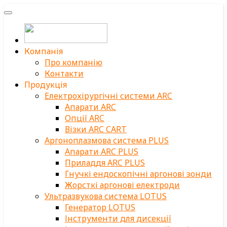
Компанія
Про компанію
Контакти
Продукція
Електрохірургічні системи ARC
Апарати ARC
Опції ARC
Візки ARC CART
Аргоноплазмова система PLUS
Апарати ARC PLUS
Приладдя ARC PLUS
Гнучкі ендоскопічні аргонові зонди
Жорсткі аргонові електроди
Ультразвукова система LOTUS
Генератор LOTUS
Інструменти для дисекції