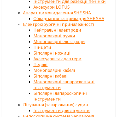
Інструменти для резекції печінки
Аксесуари LOTUS
Апарат димовидалення SHE SHA
Обладнання та приладдя SHE SHA
Електрохірургічні приналежності
Нейтральні електроди
Монополярні ручки
Монополярні електроди
Пінцети
Біполярні ножиці
Аксесуари та адаптери
Педалі
Монополярні кабелі
Біполярні кабелі
Монополярні лапароскопічні
інструменти
Біполярні лапароскопічні
інструменти
Лігування (заварювання) судин
Інструменти для лігування
Ендоскопічна система Senhance®