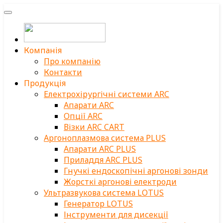
Компанія
Про компанію
Контакти
Продукція
Електрохірургічні системи ARC
Апарати ARC
Опції ARC
Візки ARC CART
Аргоноплазмова система PLUS
Апарати ARC PLUS
Приладдя ARC PLUS
Гнучкі ендоскопічні аргонові зонди
Жорсткі аргонові електроди
Ультразвукова система LOTUS
Генератор LOTUS
Інструменти для дисекції