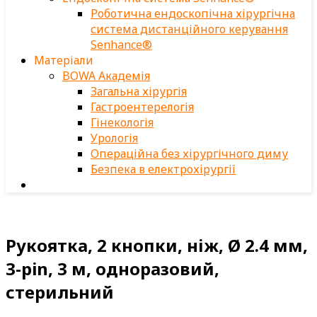
Роботична ендоскопічна хірургічна
система дистанційного керування
Senhance®
Матеріали
BOWA Академія
Загальна хірургія
Гастроентерелогія
Гінекологія
Урологія
Операційна без хірургічного диму
Безпека в електрохірургії
Рукоятка, 2 кнопки, ніж, Ø 2.4 мм,
3-pin, 3 м, одноразовий,
стерильний