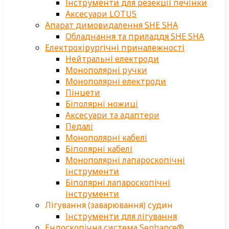
Інструменти для резекції печінки
Аксесуари LOTUS
Апарат димовидалення SHE SHA
Обладнання та приладдя SHE SHA
Електрохірургічні приналежності
Нейтральні електроди
Монополярні ручки
Монополярні електроди
Пінцети
Біполярні ножиці
Аксесуари та адаптери
Педалі
Монополярні кабелі
Біполярні кабелі
Монополярні лапароскопічні
інструменти
Біполярні лапароскопічні
інструменти
Лігування (заварювання) судин
Інструменти для лігування
Ендоскопічна система Senhance®