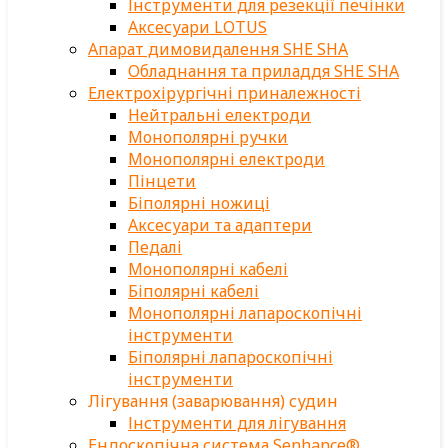
Інструменти для резекції печінки
Аксесуари LOTUS
Апарат димовидалення SHE SHA
Обладнання та приладдя SHE SHA
Електрохірургічні приналежності
Нейтральні електроди
Монополярні ручки
Монополярні електроди
Пінцети
Біполярні ножиці
Аксесуари та адаптери
Педалі
Монополярні кабелі
Біполярні кабелі
Монополярні лапароскопічні
інструменти
Біполярні лапароскопічні
інструменти
Лігування (заварювання) судин
Інструменти для лігування
Ендоскопічна система Senhance®