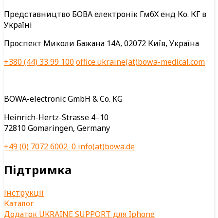
Представництво БОВА електронік ГмбХ енд Ко. КГ в
Україні
Проспект Миколи Бажана 14А, 02072 Київ, Україна
+380 (44) 33 99 100
office.ukraine(at)bowa-medical.com
BOWA-electronic GmbH & Co. KG
Heinrich-Hertz-Strasse 4–10
72810 Gomaringen, Germany
+49 (0) 7072 6002 0
info(at)bowa.de
Підтримка
Інструкції
Каталог
Додаток UKRAINE SUPPORT для Iphone