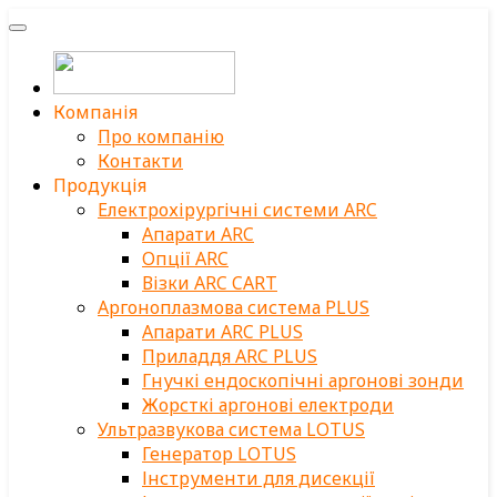
Компанія
Про компанію
Контакти
Продукція
Електрохірургічні системи ARC
Апарати ARC
Опції ARC
Візки ARC CART
Аргоноплазмова система PLUS
Апарати ARC PLUS
Приладдя ARC PLUS
Гнучкі ендоскопічні аргонові зонди
Жорсткі аргонові електроди
Ультразвукова система LOTUS
Генератор LOTUS
Інструменти для дисекції