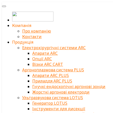
Компанія
Про компанію
Контакти
Продукція
Електрохірургічні системи ARC
Апарати ARC
Опції ARC
Візки ARC CART
Аргоноплазмова система PLUS
Апарати ARC PLUS
Приладдя ARC PLUS
Гнучкі ендоскопічні аргонові зонди
Жорсткі аргонові електроди
Ультразвукова система LOTUS
Генератор LOTUS
Інструменти для дисекції