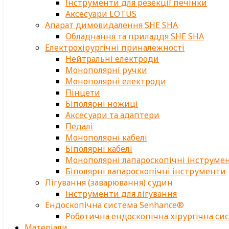
Інструменти для резекції печінки
Аксесуари LOTUS
Апарат димовидалення SHE SHA
Обладнання та приладдя SHE SHA
Електрохірургічні приналежності
Нейтральні електроди
Монополярні ручки
Монополярні електроди
Пінцети
Біполярні ножиці
Аксесуари та адаптери
Педалі
Монополярні кабелі
Біполярні кабелі
Монополярні лапароскопічні інструме
Біполярні лапароскопічні інструменти
Лігування (заварювання) судин
Інструменти для лігування
Ендоскопічна система Senhance®
Роботична ендоскопічна хірургічна си
Матеріали