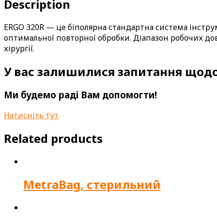
Description
ERGO 320R — це біполярна стандартна система інструм
оптимальної повторної обробки. Діапазон робочих дов
хірургії.
У вас залишилися запитання щодо
Ми будемо раді Вам допомогти!
Натисніть тут
Related products
MetraBag, стерильний