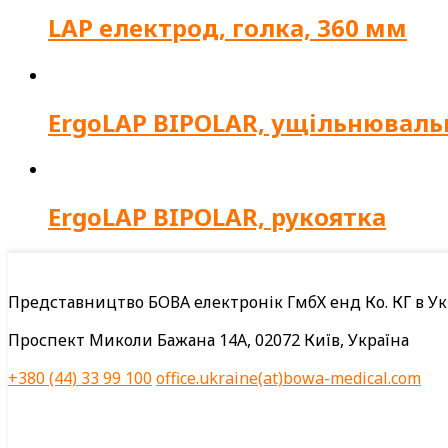
LAP електрод, голка, 360 мм
ErgoLAP BIPOLAR, ущільнюваль
ErgoLAP BIPOLAR, рукоятка
Представництво БОВА електронік ГмбХ енд Ко. КГ в Ук
Проспект Миколи Бажана 14А, 02072 Київ, Україна
+380 (44) 33 99 100
office.ukraine(at)bowa-medical.com