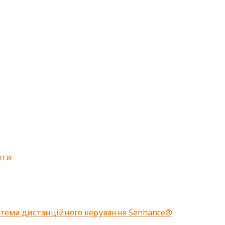
нти
стема дистанційного керування Senhance®