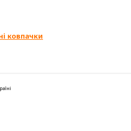
ні ковпачки
раїні