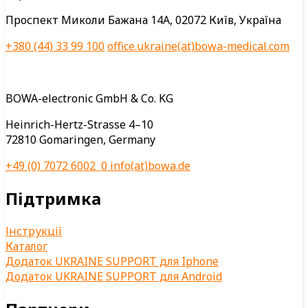
Проспект Миколи Бажана 14А, 02072 Київ, Україна
+380 (44) 33 99 100
office.ukraine(at)bowa-medical.com
BOWA-electronic GmbH & Co. KG
Heinrich-Hertz-Strasse 4–10
72810 Gomaringen, Germany
+49 (0) 7072 6002 0
info(at)bowa.de
Підтримка
Інструкції
Каталог
Додаток UKRAINE SUPPORT для Iphone
Додаток UKRAINE SUPPORT для Android