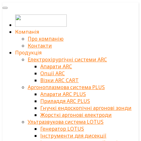
Компанія
Про компанію
Контакти
Продукція
Електрохірургічні системи ARC
Апарати ARC
Опції ARC
Візки ARC CART
Аргоноплазмова система PLUS
Апарати ARC PLUS
Приладдя ARC PLUS
Гнучкі ендоскопічні аргонові зонди
Жорсткі аргонові електроди
Ультразвукова система LOTUS
Генератор LOTUS
Інструменти для дисекції