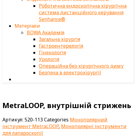
Роботична ендоскопічна хірургічна
система дистанційного керування
Senhance®
Матеріали
BOWA Академія
Загальна хірургія
Гастроентерелогія
Гінекологія
Урологія
Операційна без хірургічного диму
Безпека в електрохірургії
MetraLOOP, внутрішній стрижень
Артикул:
520-113
Categories
Монополярний
інструмент MetraLOOP
,
Монополярні інструменти
для лапароскопії