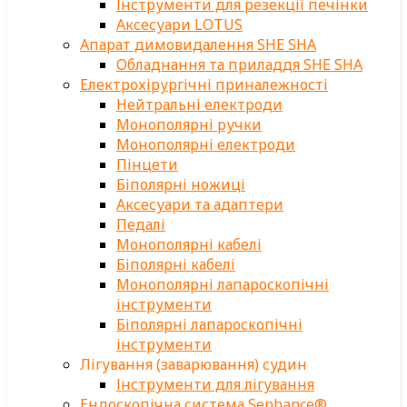
Інструменти для резекції печінки
Аксесуари LOTUS
Апарат димовидалення SHE SHA
Обладнання та приладдя SHE SHA
Електрохірургічні приналежності
Нейтральні електроди
Монополярні ручки
Монополярні електроди
Пінцети
Біполярні ножиці
Аксесуари та адаптери
Педалі
Монополярні кабелі
Біполярні кабелі
Монополярні лапароскопічні
інструменти
Біполярні лапароскопічні
інструменти
Лігування (заварювання) судин
Інструменти для лігування
Ендоскопічна система Senhance®