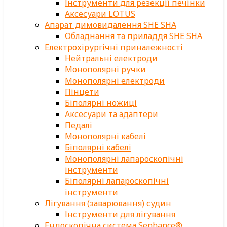
Інструменти для резекції печінки
Аксесуари LOTUS
Апарат димовидалення SHE SHA
Обладнання та приладдя SHE SHA
Електрохірургічні приналежності
Нейтральні електроди
Монополярні ручки
Монополярні електроди
Пінцети
Біполярні ножиці
Аксесуари та адаптери
Педалі
Монополярні кабелі
Біполярні кабелі
Монополярні лапароскопічні
інструменти
Біполярні лапароскопічні
інструменти
Лігування (заварювання) судин
Інструменти для лігування
Ендоскопічна система Senhance®