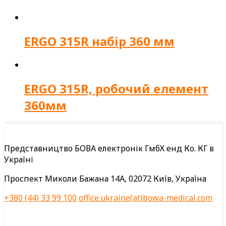
ERGO 315R набір 360 мм
ERGO 315R, робочий елемент
360мм
Представництво БОВА електронік ГмбХ енд Ко. КГ в
Україні
Проспект Миколи Бажана 14А, 02072 Київ, Україна
+380 (44) 33 99 100
office.ukraine(at)bowa-medical.com