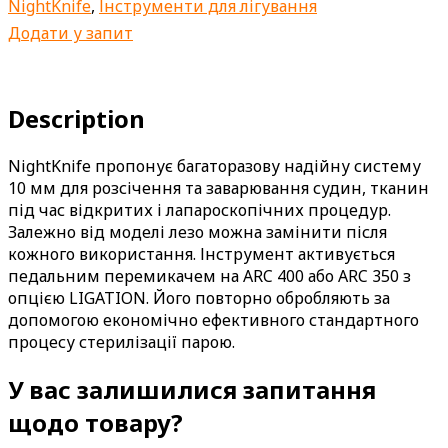
NightKnife
,
Інструменти для лігування
Додати у запит
Description
NightKnife пропонує багаторазову надійну систему
10 мм для розсічення та заварювання судин, тканин
під час відкритих і лапароскопічних процедур.
Залежно від моделі лезо можна замінити після
кожного використання. Інструмент активується
педальним перемикачем на ARC 400 або ARC 350 з
опцією LIGATION. Його повторно обробляють за
допомогою економічно ефективного стандартного
процесу стерилізації парою.
У вас залишилися запитання
щодо товару?