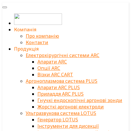
Компанія
Про компанію
Контакти
Продукція
Електрохірургічні системи ARC
Апарати ARC
Опції ARC
Візки ARC CART
Аргоноплазмова система PLUS
Апарати ARC PLUS
Приладдя ARC PLUS
Гнучкі ендоскопічні аргонові зонди
Жорсткі аргонові електроди
Ультразвукова система LOTUS
Генератор LOTUS
Інструменти для дисекції