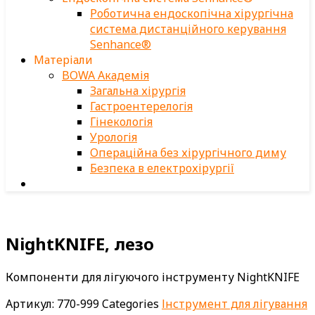
Роботична ендоскопічна хірургічна
система дистанційного керування
Senhance®
Матеріали
BOWA Академія
Загальна хірургія
Гастроентерелогія
Гінекологія
Урологія
Операційна без хірургічного диму
Безпека в електрохірургії
NightKNIFE, лезо
Компоненти для лігуючого інструменту NightKNIFE
Артикул:
770-999
Categories
Інструмент для лігування